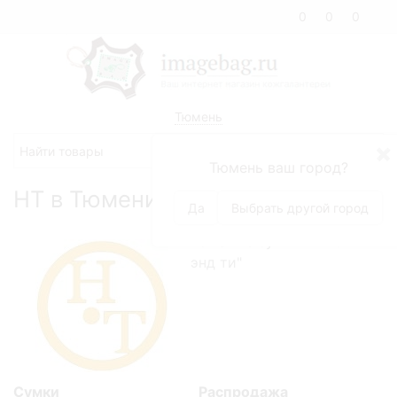
0
0
0
Тюмень
✖
Тюмень ваш город?
HT в Тюмени
Да
Выбрать другой город
Кожаные сумки HT "эйч
энд ти"
Сумки
Распродажа