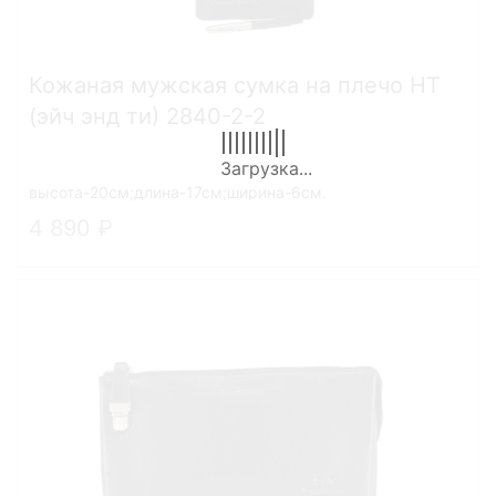
Кожаная мужская сумка на плечо HT
(эйч энд ти) 2840-2-2
высота-20см;длина-17см;ширина-6см.
4 890