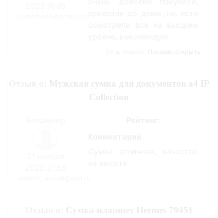
очень доволен покупкой,
2023 16:16
привезли до дома ,на. есте
ruslan.hal05@gmail.com
осмотрели все на высшем
уровне, рекомендую
Есть ответы.
Показать/скрыть
Отзыв о:
Мужская сумка для документов а4 IP
Collection
Владимир
Рейтинг:
Комментарий
Сумка отличная, качество
21 ноября
на высоте
2022 21:58
vladimir_lavrush@mail.ru
Отзыв о:
Сумка-планшет Hermes 79451