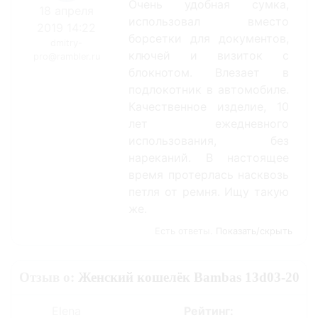
Очень удобная сумка,
18 апреля
использовал вместо
2019 14:22
борсетки для документов,
dmitry-
ключей и визиток с
pro@rambler.ru
блокнотом. Влезает в
подлокотник в автомобиле.
Качественное изделие, 10
лет ежедневного
использования, без
нареканий. В настоящее
время протерлась насквозь
петля от ремня. Ищу такую
же.
Есть ответы.
Показать/скрыть
Отзыв о:
Женский кошелёк Bambas 13d03-20
Elena
Рейтинг: