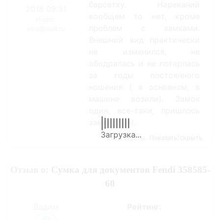
барсетку. Нареканий
2018 09:31
вообщем то нет, кроме
skopc-
проблем с замками.
irina@mail.ru
Внешний вид практически
не изменился, не
ободралась и не потерлась
за годы постоянного
ношения ( в основном, в
машине возили). Замок
один, все-таки, пришлось
заменить(((.
Есть ответы.
Показать/скрыть
Отзыв о:
Сумка для документов Fendi 358585-
60
Вадим
Рейтинг: